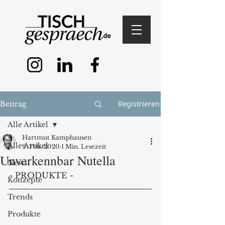
Registrieren
Beitrag
Alle Artikel
Hartmut Kamphausen
Alle Artikel
9. Feb. 2020
1 Min. Lesezeit
Unverkennbar Nutella
News
- PRODUKTE -
Konzepte
Trends
Produkte