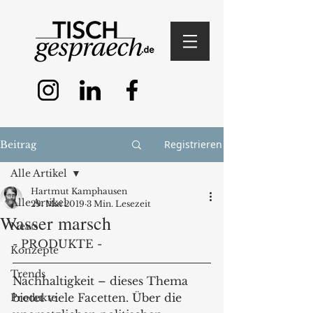
Registrieren
Beitrag
Alle Artikel
Hartmut Kamphausen
Alle Artikel
29. Mai 2019
3 Min. Lesezeit
Wasser marsch
News
- PRODUKTE -
Konzepte
Trends
Nachhaltigkeit – dieses Thema 
bietet viele Facetten. Über die 
Produkte