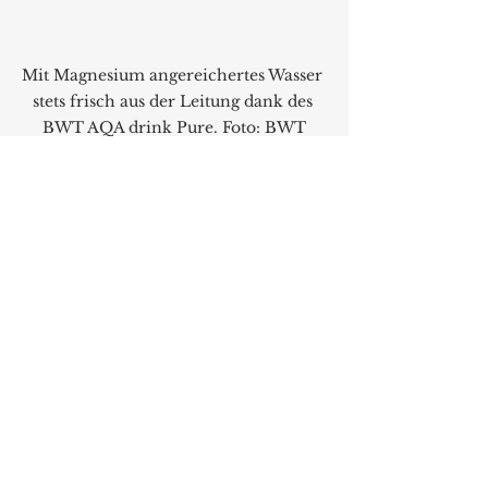
Mit Magnesium angereichertes Wasser 
stets frisch aus der Leitung dank des 
BWT AQA drink Pure. Foto: BWT
Die Filterkartusche ist mit der 
patentierten BWT Magnesium 
Technologie ausgestattet. Aus 
dem Leitungswasser werden 
etwaige Partikel sowie geruchs- 
und geschmacksstörende Stoffe 
wie Chlor und Schwermetalle 
oder Kupfer und Blei aus dem 
Leitungswasser entfernt, der 
Kalkgehalt reduziert und wie der 
Name schon sagt, das Wasser mit 
Magnesium angereichert. Gut zu 