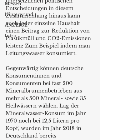
unersetzlichen politischen 
Messen
Entscheidungen in diesem 
Hintergrund
Zusammenhang hinaus kann 
auch jeder einzelne Haushalt 
ANZEIGE
einen Beitrag zur Reduktion von 
Intro
Plastikmüll und CO2-Emissionen 
leisten: Zum Beispiel indem man 
Leitungswasser konsumiert. 
Gegenwärtig können deutsche 
Konsumentinnen und 
Konsumenten bei fast 200 
Mineralbrunnenbetrieben aus 
mehr als 500 Mineral- sowie 35 
Heilwässern wählen. Lag der 
Mineralwasser-Konsum im Jahr 
1970 noch bei 12,5 Litern pro 
Kopf, wurden im Jahr 2018 in 
Deutschland bereits 