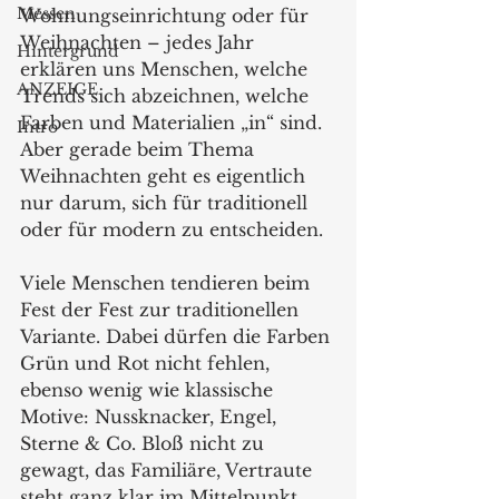
Messen
Wohnungseinrichtung oder für 
Weihnachten – jedes Jahr 
Hintergrund
erklären uns Menschen, welche 
ANZEIGE
Trends sich abzeichnen, welche 
Farben und Materialien „in“ sind. 
Intro
Aber gerade beim Thema 
Weihnachten geht es eigentlich 
nur darum, sich für traditionell 
oder für modern zu entscheiden.
Viele Menschen tendieren beim 
Fest der Fest zur traditionellen 
Variante. Dabei dürfen die Farben 
Grün und Rot nicht fehlen, 
ebenso wenig wie klassische 
Motive: Nussknacker, Engel, 
Sterne & Co. Bloß nicht zu 
gewagt, das Familiäre, Vertraute 
steht ganz klar im Mittelpunkt. 