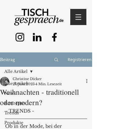
Registrieren
Beitrag
Alle Artikel
Christine Dicker
Alle Artikel
27. Juni 2023
4 Min. Lesezeit
Weihnachten - traditionell
News
oder modern?
Konzepte
- TRENDS - 
Trends
Produkte
Ob in der Mode, bei der 