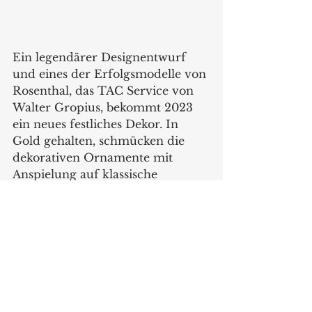
Ein legendärer Designentwurf 
und eines der Erfolgsmodelle von 
Rosenthal, das TAC Service von 
Walter Gropius, bekommt 2023 
ein neues festliches Dekor. In 
Gold gehalten, schmücken die 
dekorativen Ornamente mit 
Anspielung auf klassische 
Rosenthal-Dekore vergangener 
Jahrzehnte die streng 
geometrischen Bauhaus-
Entwürfe und unterstreichen 
deren reduzierte Formsprache. 
Das kultige Design wirkt elegant, 
während die Dekorvarianten wie 
Bäume und Sterne in vier 