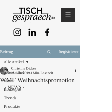
Registrieren
Beitrag
Alle Artikel
Christine Dicker
Alle Artikel
12. Okt. 2019
1 Min. Lesezeit
WMF Weihnachtspromotion
News
- NEWS - 
Konzepte
Trends
Produkte