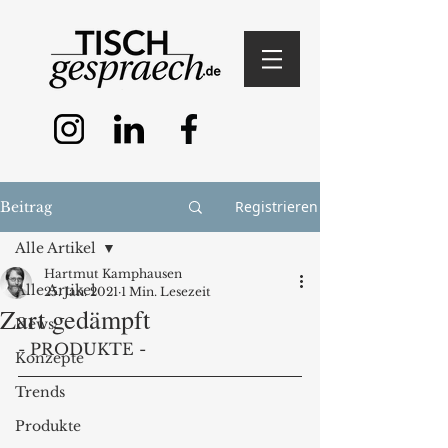
Registrieren
Beitrag
Alle Artikel
Hartmut Kamphausen
Alle Artikel
25. Jan. 2021
1 Min. Lesezeit
Zart gedämpft
News
- PRODUKTE -
Konzepte
Trends
Produkte