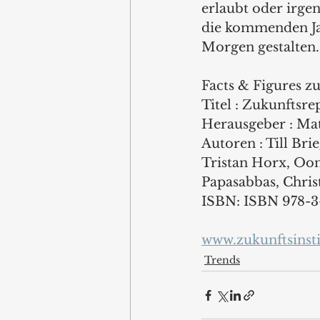
erlaubt oder irge
die kommenden Jah
Morgen gestalten.
Facts & Figures z
Titel : Zukunftsr
Herausgeber : Ma
Autoren : Till Bri
Tristan Horx, Oon
Papasabbas, Chris
ISBN: ISBN 978-3
www.zukunftsinsti
Trends