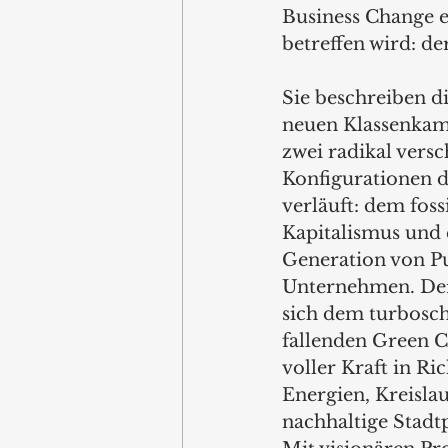
Business Change e
betreffen wird: de
Sie beschreiben d
neuen Klassenkamp
zwei radikal vers
Konfigurationen d
verläuft: dem fos
Kapitalismus und 
Generation von P
Unternehmen. Der
sich dem turbosch
fallenden Green Ch
voller Kraft in Ri
Energien, Kreislau
nachhaltige Stadt