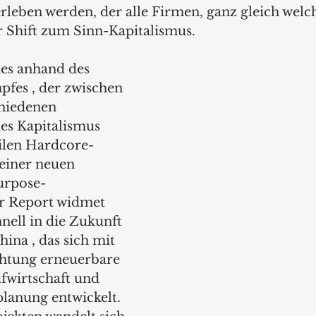
rleben werden, der alle Firmen, ganz gleich welc
r Shift zum Sinn-Kapitalismus. 
ies anhand des 
fes , der zwischen 
chiedenen 
es Kapitalismus 
silen Hardcore-
einer neuen 
urpose-
 Report widmet 
nell in die Zukunft 
ina , das sich mit 
chtung erneuerbare 
fwirtschaft und 
planung entwickelt. 