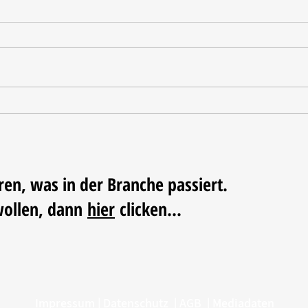
Fachhandelskonzepte - very
Neue
british
Prem
ren, was in der Branche passiert.
wollen, dann
hier
clicken...
Impressum
|
Datenschutz
|
AGB
|
Mediadaten