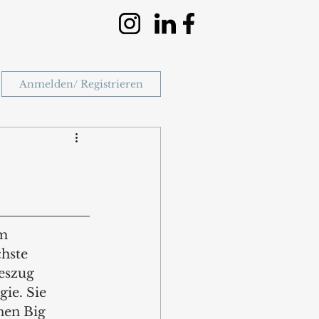
Anmelden/ Registrieren
m 
hste 
eszug 
ie. Sie 
nen Big 