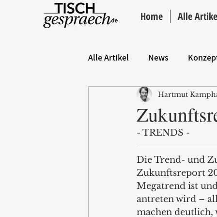
Home
Alle Artike
Alle Artikel
News
Konzep
Hartmut Kamph
Hintergrund
ANZEIGE
Zukunftsr
- TRENDS - 
Die Trend- und Z
Zukunftsreport 20
Megatrend ist un
antreten wird – al
machen deutlich, 