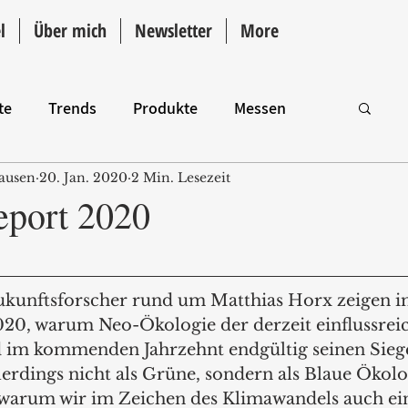
l
Über mich
Newsletter
More
te
Trends
Produkte
Messen
ausen
20. Jan. 2020
2 Min. Lesezeit
Intro
eport 2020
ukunftsforscher rund um Matthias Horx zeigen i
20, warum Neo-Ökologie der derzeit einflussreic
d im kommenden Jahrzehnt endgültig seinen Sieg
lerdings nicht als Grüne, sondern als Blaue Ökolog
warum wir im Zeichen des Klimawandels auch ei