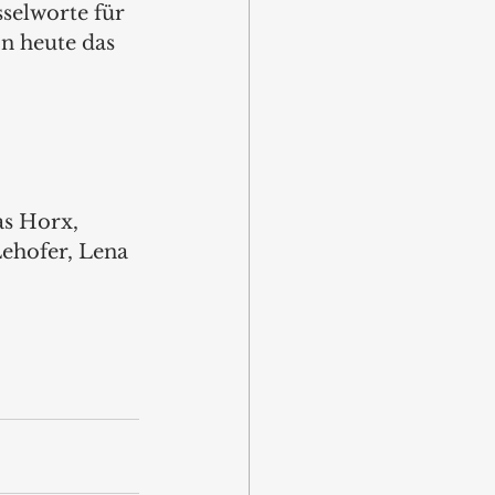
selworte für 
n heute das 
as Horx, 
Lehofer, Lena 