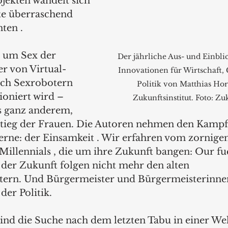
jekten wandelt sich 
te überraschend 
ten .
 um Sex der 
Der jährliche Aus- und Einbli
er von Virtual-
Innovationen für Wirtschaft, 
och Sexrobotern 
Politik von Matthias Ho
ioniert wird – 
Zukunftsinstitut. Foto: Zuk
s ganz anderem, 
tieg der Frauen. Die Autoren nehmen den Kampf
ne: der Einsamkeit . Wir erfahren vom zornigen
Millennials , die um ihre Zukunft bangen: Our fu
der Zukunft folgen nicht mehr den alten 
ern. Und Bürgermeister und Bürgermeisterinnen
der Politik.
nd die Suche nach dem letzten Tabu in einer Welt,