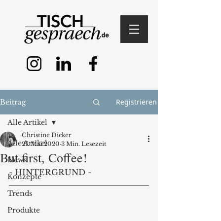
Registrieren
Beitrag
Alle Artikel
Christine Dicker
Alle Artikel
27. Mai 2020
3 Min. Lesezeit
But first, Coffee!
News
- HINTERGRUND -
Konzepte
Trends
Produkte