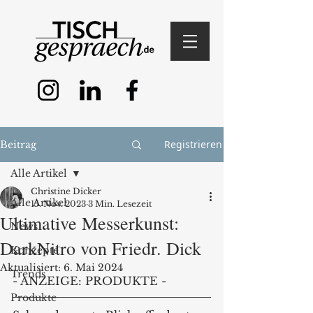
Registrieren
Beitrag
Alle Artikel
Christine Dicker
Alle Artikel
15. Nov. 2023
3 Min. Lesezeit
Ultimative Messerkunst:
News
DarkNitro von Friedr. Dick
Konzepte
Aktualisiert:
6. Mai 2024
Trends
- ANZEIGE: PRODUKTE - 
Produkte