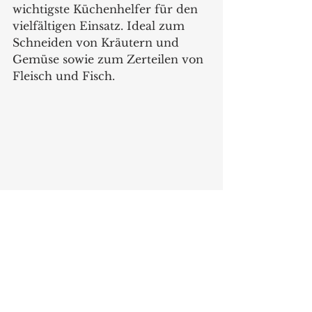
wichtigste Küchenhelfer für den 
vielfältigen Einsatz. Ideal zum 
Schneiden von Kräutern und 
Gemüse sowie zum Zerteilen von 
Fleisch und Fisch.
Klein, wendig und scharf ist das 12 cm 
lange Officemesser. Es ist ein 
unentbehrliches, vielseitiges Werkzeug 
in der Küche. 