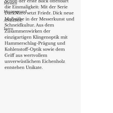
Schon der erste Blick offenbart 
Messen
die Einmaligkeit: Mit der Serie 
Hintergrund
DarkNitro setzt Friedr. Dick neue 
Maßstäbe in der Messerkunst und 
ANZEIGE
Schneidkultur. Aus dem 
Intro
Zusammenwirken der 
einzigartigen Klingenoptik mit 
Hammerschlag-Prägung und 
Kohlenstoff-Optik sowie dem 
Griff aus wertvollem 
unverwüstlichem Eichenholz 
entstehen Unikate.