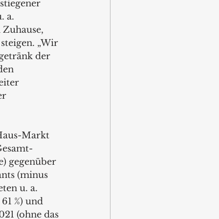
stiegener 
 a. 
 Zuhause, 
steigen. „Wir 
sgetränk der 
den 
iter 
r 
Haus-Markt 
 Gesamt-
e) gegenüber 
nts (minus 
ten u. a. 
 61 %) und 
021 (ohne das 