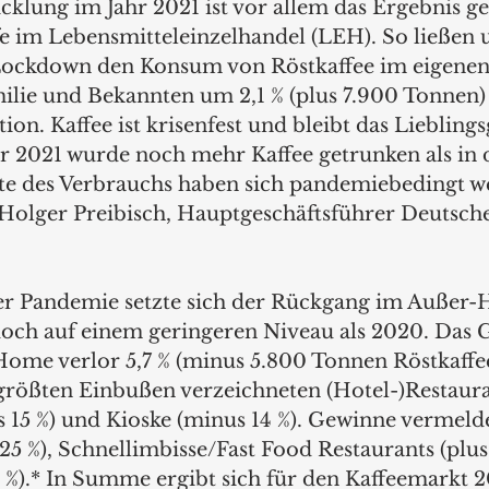
cklung im Jahr 2021 ist vor allem das Ergebnis ge
e im Lebensmitteleinzelhandel (LEH). So ließen u.
ockdown den Konsum von Röstkaffee im eigenen
ilie und Bekannten um 2,1 % (plus 7.900 Tonnen) 
tion. Kaffee ist krisenfest und bleibt das Liebling
r 2021 wurde noch mehr Kaffee getrunken als in 
te des Verbrauchs haben sich pandemiebedingt we
 Holger Preibisch, Hauptgeschäftsführer Deutsche
er Pandemie setzte sich der Rückgang im Außer-
jedoch auf einem geringeren Niveau als 2020. Das
ome verlor 5,7 % (minus 5.800 Tonnen Röstkaffe
größten Einbußen verzeichneten (Hotel-)Restaura
s 15 %) und Kioske (minus 14 %). Gewinne vermelde
25 %), Schnellimbisse/Fast Food Restaurants (plus
3 %).* In Summe ergibt sich für den Kaffeemarkt 2