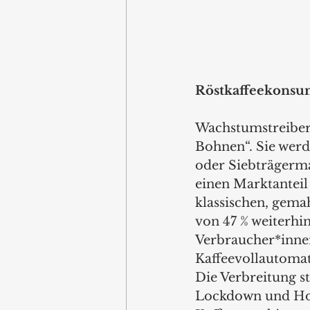
Röstkaffeekonsu
Wachstumstreiber 
Bohnen“. Sie werd
oder Siebträgerma
einen Marktanteil
klassischen, gemah
von 47 % weiterhi
Verbraucher*innen
Kaffeevollautomat
Die Verbreitung st
Lockdown und Hom