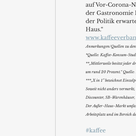
auf Vor-Corona-Ni
der Gastronomie K
der Politik erwar
Haus.“  
www.kaffeeverban
Anmerkungen/Quellen zu den 
*Quelle: Kaffee-Konsum-Studi
**„Mittlerweile besitzt jeder 
um rund 20 Prozent.“ Quelle: 
***„X in 1” bezeichnet Einzel
Soweit nicht anders vermerkt, 
Discounter, SB-Warenhäuser, Dr
Der Außer-Haus-Markt umfasst
Arbeitsplatz und im Bereich d
#kaffee