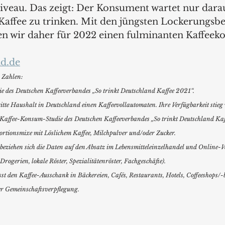
veau. Das zeigt: Der Konsument wartet nur darauf
affee zu trinken. Mit den jüngsten Lockerungsbe
ten wir daher für 2022 einen fulminanten Kaffee
d.de
Zahlen:  
e des Deutschen Kaffeeverbandes „So trinkt Deutschland Kaffee 2021“.
dritte Haushalt in Deutschland einen Kaffeevollautomaten. Ihre Verfügbarkeit stie
Kaffee-Konsum-Studie des Deutschen Kaffeeverbandes „So trinkt Deutschland Kaff
portionsmixe mit Löslichem Kaffee, Milchpulver und/oder Zucker.  
beziehen sich die Daten auf den Absatz im Lebensmitteleinzelhandel und Online-Ver
ogerien, lokale Röster, Spezialitätenröster, Fachgeschäfte).  
 den Kaffee-Ausschank in Bäckereien, Cafés, Restaurants, Hotels, Coffeeshops/-
er Gemeinschaftsverpflegung.  