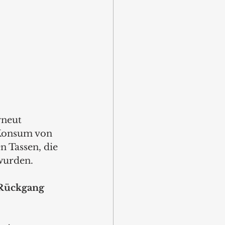
rneut 
-Konsum von 
n Tassen, die 
urden.  
Rückgang 