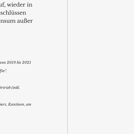
, wieder in 
schlüssen 
konsum außer 
g von 2019 bis 2021 
ee“.  
trieb (inkl. 
bars, Kantinen, am 