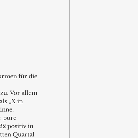
ormen für die 
zu. Vor allem 
ls „X in 
inne. 
r pure 
2 positiv in 
tten Quartal 