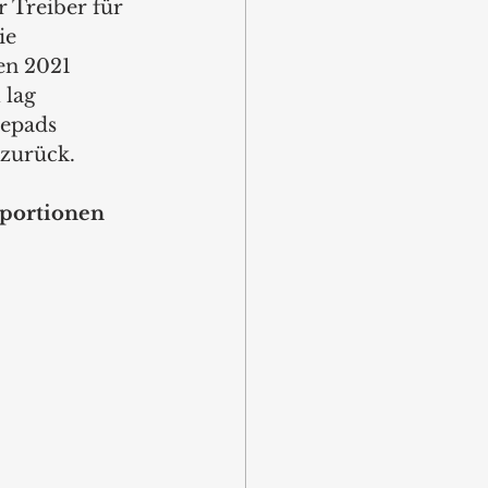
 Treiber für 
ie 
en 2021 
 lag 
eepads 
zurück.  
portionen  