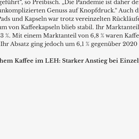
führt“, so Preibisch. „Die Pandemie ist daher der
unkomplizierten Genuss auf Knopfdruck.“ Auch d
ads und Kapseln war trotz vereinzelten Rückläuf
m von Kaffeekapseln blieb stabil. Ihr Marktanteil
,3 %. Mit einem Marktanteil von 6,8 % waren Kaff
. Ihr Absatz ging jedoch um 6,1 % gegenüber 2020 
chem Kaffee im LEH: Starker Anstieg bei Einzel