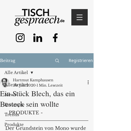
Registrieren
Beitrag
Alle Artikel
Hartmut Kamphausen
Alle Artikel
30. Juli 2020
1 Min. Lesezeit
Ein Stück Blech, das ein
News
Besteck sein wollte
Konzepte
- PRODUKTE -
Trends
Produkte
Der Grundstein von Mono wurde 