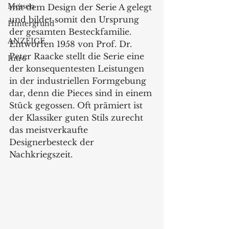
Messen
mit dem Design der Serie A gelegt 
und bildet somit den Ursprung 
Hintergrund
der gesamten Besteckfamilie. 
ANZEIGE
Entworfen 1958 von Prof. Dr. 
Peter Raacke stellt die Serie eine 
Intro
der konsequentesten Leistungen 
in der industriellen Formgebung 
dar, denn die Pieces sind in einem 
Stück gegossen. Oft prämiert ist 
der Klassiker guten Stils zurecht 
das meistverkaufte 
Designerbesteck der 
Nachkriegszeit. 