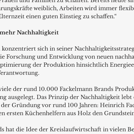
auen und Familien zu schaffen. Bereits heute sind
hrungskräfte weiblich, Arbeiten wird immer flexib
lternzeit einen guten Einstieg zu schaffen.“
mehr Nachhaltigkeit
nzentriert sich in seiner Nachhaltigkeitsstrategi
die Forschung und Entwicklung von neuen nachha
Optimierung der Produktion hinsichtlich Energieef
 Verantwortung.
viele der rund 10.000 Fackelmann Brands Produkt
ng ausgelegt. Das Prinzip der Nachhaltigkeit lebt 
 der Gründung vor rund 100 Jahren: Heinrich Fa
den ersten Küchenhelfern aus Holz den Grundstein
hat die Idee der Kreislaufwirtschaft in vielen B