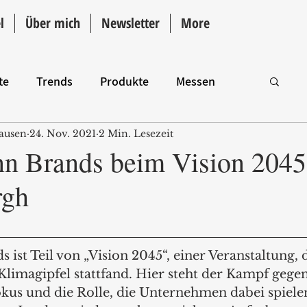
l
Über mich
Newsletter
More
te
Trends
Produkte
Messen
ausen
24. Nov. 2021
2 Min. Lesezeit
Intro
n Brands beim Vision 2045
rgh
ist Teil von „Vision 2045“, einer Veranstaltung, d
limagipfel stattfand. Hier steht der Kampf gegen
s und die Rolle, die Unternehmen dabei spielen