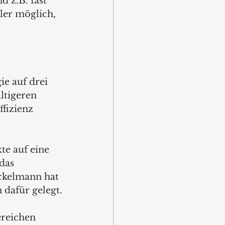
 z.B. fast 
ler möglich, 
e auf drei 
ltigeren 
fizienz 
e auf eine 
das 
ckelmann hat 
 dafür gelegt.
ereichen 