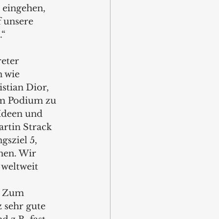
 eingehen, 
 unsere 
.“
eter 
 wie 
stian Dior, 
em Podium zu 
Ideen und 
rtin Strack 
sziel 5, 
hen. Wir 
 weltweit 
. Zum 
 sehr gute 