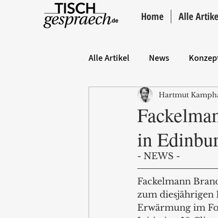
Home
Alle Artike
Alle Artikel
News
Konzep
Hartmut Kamph
Hintergrund
ANZEIGE
Fackelman
in Edinbu
- NEWS - 
Fackelmann Brands 
zum diesjährigen K
Erwärmung im Foku