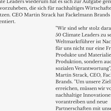
mate Leaders wiederum hat es sich zur Aufgabe gem
rzuheben, die sich für nachhaltiges Wirtschaft
tzen. CEO Martin Strack hat Fackelmann Brands 
ntiert.
"Wir sind sehr stolz darau
50 Climate Leaders zu se
Weltmarktführer ist Nach
für uns nicht nur eine F
Produkte und Materialie
Produktion, sondern auc
sozialen Verantwortung",
Martin Strack, CEO, Fa
Brands. "Um unsere Ziel
erreichen, müssen wir vo
nachhaltige Innovatione
vorantreiben und neue 
Partnerschaften mit uns