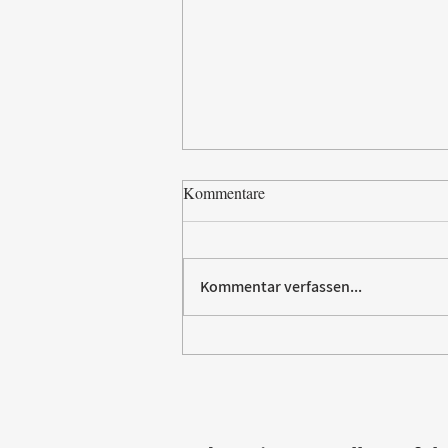
Kommentare
Kommentar verfassen...
Villeroy & Boch erhält SBTi-
Validierung für Net-Zero-Ziel
2050