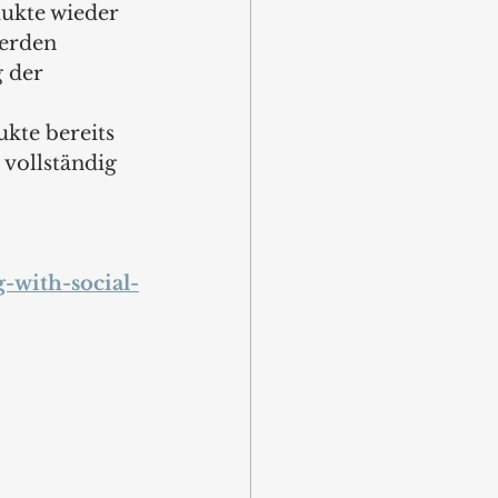
dukte wieder 
erden 
 der 
kte bereits 
vollständig 
-with-social-