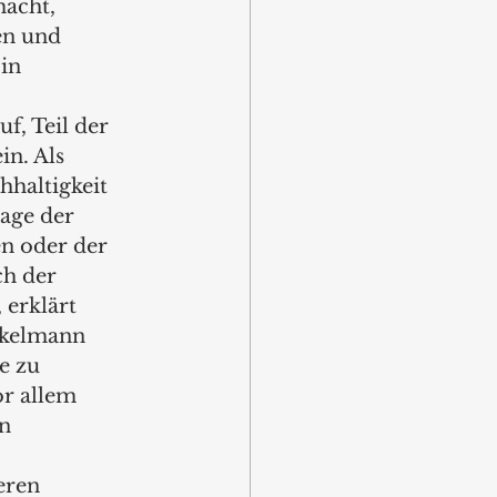
acht, 
en und 
in 
f, Teil der 
in. Als 
haltigkeit 
rage der 
n oder der 
h der 
 erklärt 
ckelmann 
e zu 
r allem 
n 
eren 