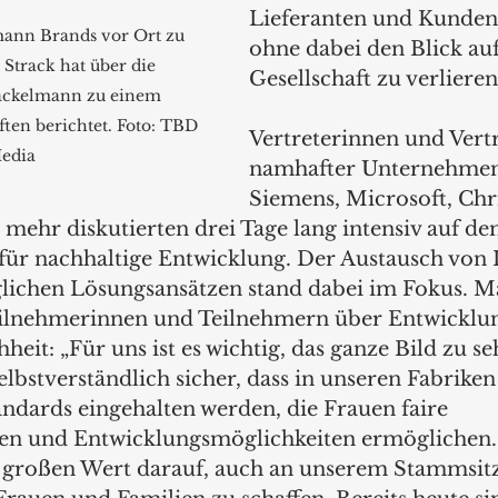
Lieferanten und Kunden
mann Brands vor Ort zu 
ohne dabei den Blick auf
 Strack hat über die 
Gesellschaft zu verlieren
Fackelmann zu einem 
ten berichtet. Foto: TBD 
Vertreterinnen und Vertr
edia
namhafter Unternehmen
Siemens, Microsoft, Chri
e mehr diskutierten drei Tage lang intensiv auf d
für nachhaltige Entwicklung. Der Austausch von 
ichen Lösungsansätzen stand dabei im Fokus. Ma
ilnehmerinnen und Teilnehmern über Entwicklung
heit: „Für uns ist es wichtig, das ganze Bild zu se
selbstverständlich sicher, dass in unseren Fabriken
ndards eingehalten werden, die Frauen faire 
en und Entwicklungsmöglichkeiten ermöglichen
 großen Wert darauf, auch an unserem Stammsitz