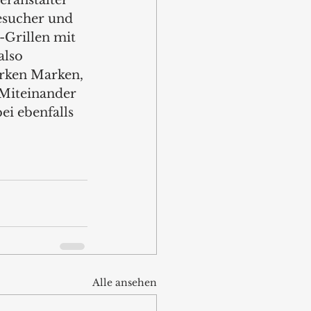
ranstalter 
esucher und 
Grillen mit 
also 
arken Marken, 
 Miteinander 
ei ebenfalls 
Alle ansehen