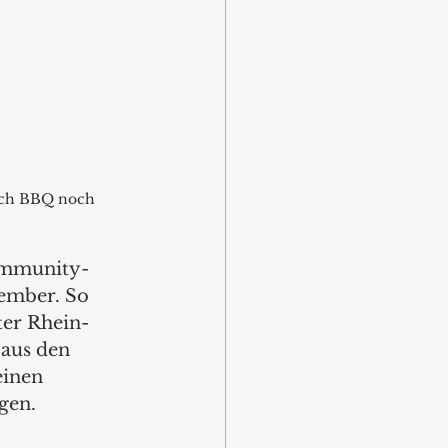
ich BBQ noch 
Community-
ember. So 
ter Rhein-
aus den 
inen 
en.  