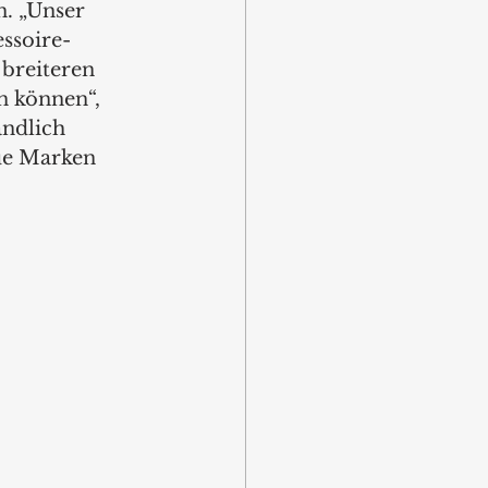
n. „Unser 
ssoire-
breiteren 
n können“, 
ändlich 
ue Marken 