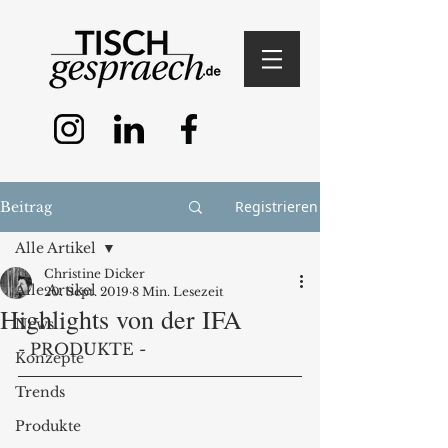
Registrieren
Beitrag
Alle Artikel
Christine Dicker
Alle Artikel
20. Sept. 2019
8 Min. Lesezeit
Highlights von der IFA
News
- PRODUKTE - 
Konzepte
Trends
Produkte