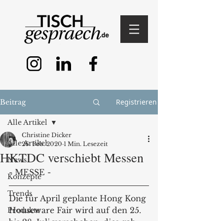
Registrieren
Beitrag
Alle Artikel
Christine Dicker
Alle Artikel
26. Feb. 2020
1 Min. Lesezeit
HKTDC verschiebt Messen
News
- MESSE - 
Konzepte
Trends
Die für April geplante Hong Kong 
Houseware Fair wird auf den 25. 
Produkte