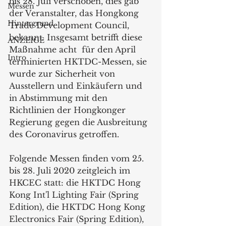
bis 28. Juli verschoben, dies gab 
Messen
der Veranstalter, das Hongkong 
Hintergrund
Trade Development Council, 
bekannt. Insgesamt betrifft diese 
ANZEIGE
Maßnahme acht  für den April 
Intro
terminierten HKTDC-Messen, sie 
wurde zur Sicherheit von 
Ausstellern und Einkäufern und 
in Abstimmung mit den 
Richtlinien der Hongkonger 
Regierung gegen die Ausbreitung 
des Coronavirus getroffen.
Folgende Messen finden vom 25. 
bis 28. Juli 2020 zeitgleich im 
HKCEC statt: die HKTDC Hong 
Kong Int'l Lighting Fair (Spring 
Edition), die HKTDC Hong Kong 
Electronics Fair (Spring Edition), 