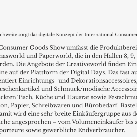
hweite sorgt das digitale Konzept der International Consume
l Consumer Goods Show umfasst die Produktberei
asworld und Paperworld, die in den Hallen 8, 9, 1
rden. Die Angebote der Creativeworld finden Ein
ine auf der Plattform der Digital Days. Das fast 
ntiert Einrichtungs- und Dekorationsaccessoires,
schenkartikel und Schmuck/modische Accessoire
ckten Tisch, Küche und Hausrat sowie Festschmu
ion, Papier, Schreibwaren und Bürobedarf, Bastel
amit wird eine sehr breite Einkäufergruppe aus d
he angesprochen – vom Volumeneinkäufer bis z
porteure sowie gewerbliche Endverbraucher.  