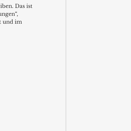
ben. Das ist 
ungen“, 
t und im 