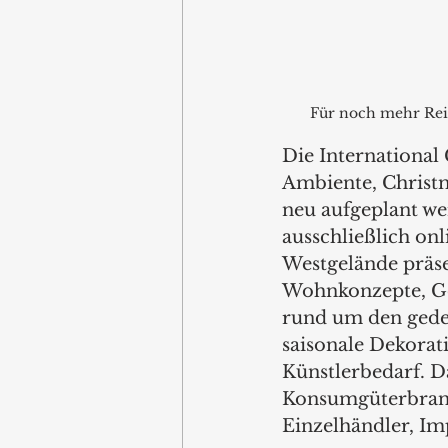
Für noch mehr Reic
Die Internationa
Ambiente, Christm
neu aufgeplant we
ausschließlich onl
Westgelände präse
Wohnkonzepte, Ge
rund um den gede
saisonale Dekorat
Künstlerbedarf. D
Konsumgüterbranc
Einzelhändler, Im