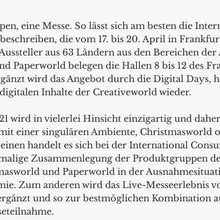
n, eine Messe. So lässt sich am besten die Inter
chreiben, die vom 17. bis 20. April in Frankfurt
Aussteller aus 63 Ländern aus den Bereichen der
d Paperworld belegen die Hallen 8 bis 12 des Fra
gänzt wird das Angebot durch die Digital Days, hi
 digitalen Inhalte der Creativeworld wieder.  
 wird in vielerlei Hinsicht einzigartig und daher
 mit einer singulären Ambiente, Christmasworld o
inen handelt es sich bei der International Con
malige Zusammenlegung der Produktgruppen de
masworld und Paperworld in der Ausnahmesituati
ie. Zum anderen wird das Live-Messeerlebnis vo
l ergänzt und so zur bestmöglichen Kombination a
seteilnahme.