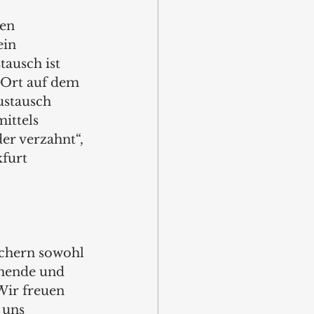
en 
in 
tausch ist 
 Ort auf dem 
ustausch 
ittels 
er verzahnt“, 
furt 
uchern sowohl 
ehende und 
Wir freuen 
 uns 