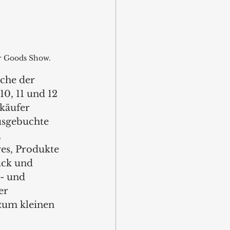
r Goods Show.
che der 
0, 11 und 12 
käufer 
ausgebuchte 
 
s, Produkte 
ck und 
- und 
er 
um kleinen 