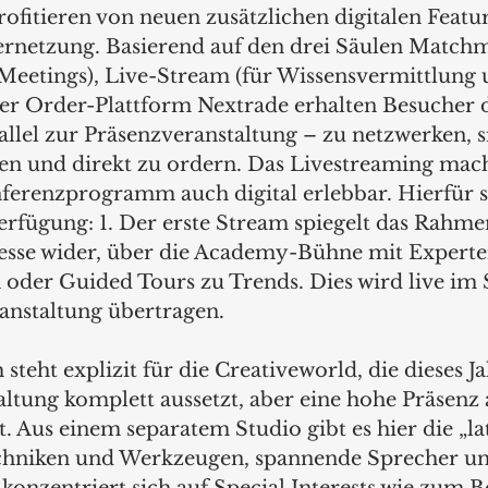
ofitieren von neuen zusätzlichen digitalen Featur
ernetzung. Basierend auf den drei Säulen Matchm
eetings), Live-Stream (für Wissensvermittlung 
der Order-Plattform Nextrade erhalten Besucher d
llel zur Präsenzveranstaltung – zu netzwerken, s
ssen und direkt zu ordern. Das Livestreaming mach
renzprogramm auch digital erlebbar. Hierfür st
erfügung: 1. Der erste Stream spiegelt das Rah
sse wider, über die Academy-Bühne mit Experte
 oder Guided Tours zu Trends. Dies wird live im
anstaltung übertragen.  
steht explizit für die Creativeworld, die dieses Ja
altung komplett aussetzt, aber eine hohe Präsenz 
t. Aus einem separatem Studio gibt es hier die „lat
echniken und Werkzeugen, spannende Sprecher un