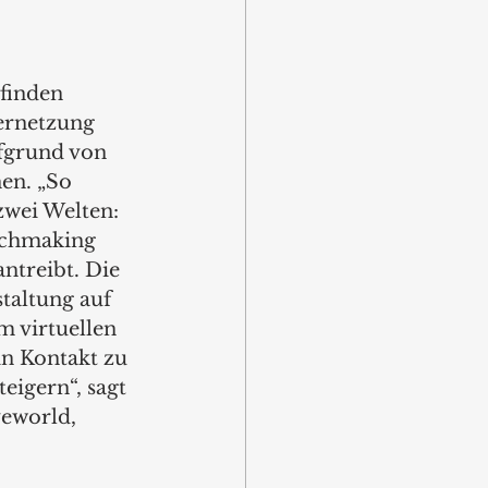
finden 
Vernetzung 
fgrund von 
en. „So 
zwei Welten: 
tchmaking 
ntreibt. Die 
taltung auf 
m virtuellen 
n Kontakt zu 
eigern“, sagt 
veworld, 