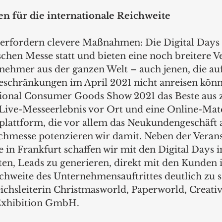
en für die internationale Reichweite  
erfordern clevere Maßnahmen: Die Digital Days 
schen Messe statt und bieten eine noch breitere 
lnehmer aus der ganzen Welt – auch jenen, die au
schränkungen im April 2021 nicht anreisen könn
ational Consumer Goods Show 2021 das Beste aus 
 Live-Messeerlebnis vor Ort und eine Online-Ma
lattform, die vor allem das Neukundengeschäft a
chmesse potenzieren wir damit. Neben der Verans
in Frankfurt schaffen wir mit den Digital Days i
n, Leads zu generieren, direkt mit den Kunden i
chweite des Unternehmensauftrittes deutlich zu st
eichsleiterin Christmasworld, Paperworld, Creati
Exhibition GmbH.  