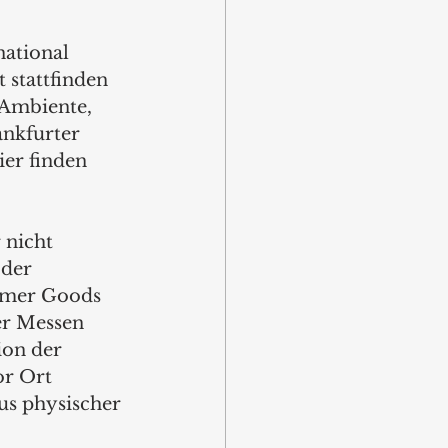
national 
 stattfinden 
 Ambiente, 
nkfurter 
er finden 
 nicht 
der 
sumer Goods 
r Messen 
on der 
r Ort 
us physischer 