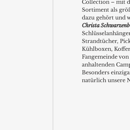
Collection – mit d
Sortiment als größ
dazu gehört und wa
Christa Schwarzenb
Schlüsselanhänger
Strandtücher, Pic
Kühlboxen, Kofferg
Fangemeinde von B
anhaltenden Campi
Besonders einzigar
natürlich unsere 