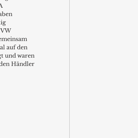
A 
aben 
ig 
s VW 
gemeinsam 
l auf den 
t und waren 
nden Händler 