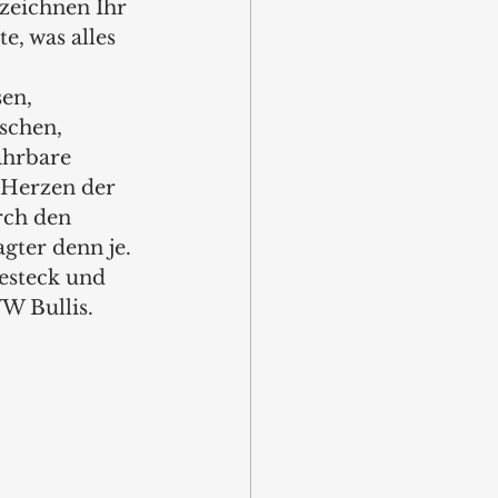
ezeichnen Ihr 
e, was alles 
en, 
schen, 
ahrbare 
 Herzen der 
rch den 
ter denn je. 
esteck und 
W Bullis. 