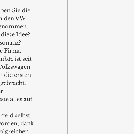
en Sie die 
m den VW 
fgenommen. 
diese Idee? 
esonanz?
e Firma 
bH ist seit 
Volkswagen. 
 die ersten 
gebracht. 
r 
te alles auf 
feld selbst 
orden, dank 
olgreichen 