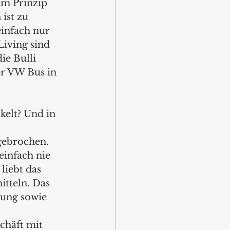
im Prinzip 
ist zu 
infach nur 
iving sind 
e Bulli 
er VW Bus in 
kelt? Und in 
gebrochen. 
infach nie 
liebt das 
itteln. Das 
lung sowie 
chäft mit 