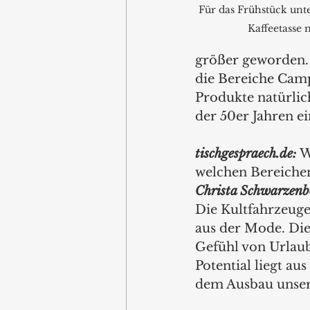
Für das Frühstück unt
Kaffeetasse 
größer geworden.
die Bereiche Camp
Produkte natürlic
der 50er Jahren e
tischgespraech.de: 
W
welchen Bereichen
Christa Schwarzenb
Die Kultfahrzeug
aus der Mode. Die
Gefühl von Urlaub,
Potential liegt au
dem Ausbau unsere