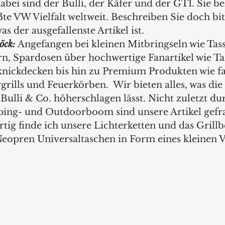
abei sind der Bulli, der Käfer und der GTI. Sie b
te VW Vielfalt weltweit. Beschreiben Sie doch bitt
s der ausgefallenste Artikel ist.
öck: 
Angefangen bei kleinen Mitbringseln wie Tass
n, Spardosen über hochwertige Fanartikel wie Ta
knickdecken bis hin zu Premium Produkten wie f
rills und Feuerkörben.  Wir bieten alles, was die
ulli & Co. höherschlagen lässt. Nicht zuletzt du
ng- und Outdoorboom sind unsere Artikel gefrag
tig finde ich unsere Lichterketten und das Grillb
Neopren Universaltaschen in Form eines kleinen V