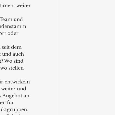
timent weiter 
s Team und 
Kundenstamm 
ort oder 
 seit dem 
t und auch 
t? Wo sind 
wo stellen 
r entwickeln 
 weiter und 
s Angebot an 
en für 
uktgruppen. 