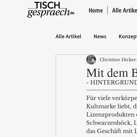
Home
Alle Artike
Alle Artikel
News
Konzep
Christine Dicker
Hintergrund
ANZEIGE
Mit dem B
- HINTERGRUND
Für viele verkörp
Kultmarke liebt, 
Lizenzprodukten d
Schwarzenböck, Le
das Geschäft mit 