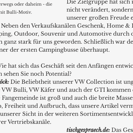
Die Zielgruppe hat sich 
erwegs oder daheim - die 
nicht verändert, sondern 
mit Bulli-Motiv.
unserer großen Freude e
 Neben den Verkaufskanälen Geschenk, Home & L
ing, Outdoor, Souvenir und Automotive durch di
h ganz stark für uns geworden. Schließlich war d
iner der ersten Campingbusse überhaupt. 
ie hat sich das Geschäft seit den Anfängen entwic
 sehen Sie noch Potential?
öck: 
Die Beliebtheit unserer VW Collection ist un
e VW Bulli, VW Käfer und auch der GTI kommen e
 Fangemeinde ist groß und auch die breite Masse 
 Freiheit und Aufbruch, dass unsere Artikel verm
s unserer Sicht in der weiteren Sortimentsentwick
r Vertriebskanäle.
tischgespraech.de: 
Das Ges