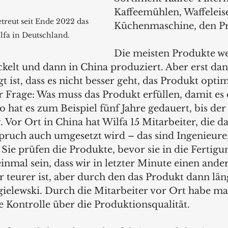
Kaffeemühlen, Waffeleis
treut seit Ende 2022 das 
Küchenmaschine, den Pr
lfa in Deutschland.
Die meisten Produkte w
ickelt und dann in China produziert. Aber erst d
t ist, dass es nicht besser geht, das Produkt optim
 Frage: Was muss das Produkt erfüllen, damit es 
o hat es zum Beispiel fünf Jahre gedauert, bis der
. Vor Ort in China hat Wilfa 15 Mitarbeiter, die da
pruch auch umgesetzt wird – das sind Ingenieure
Sie prüfen die Produkte, bevor sie in die Fertigu
nmal sein, dass wir in letzter Minute einen ande
 teurer ist, aber durch den das Produkt dann läng
gielewski. Durch die Mitarbeiter vor Ort habe ma
ie Kontrolle über die Produktionsqualität.