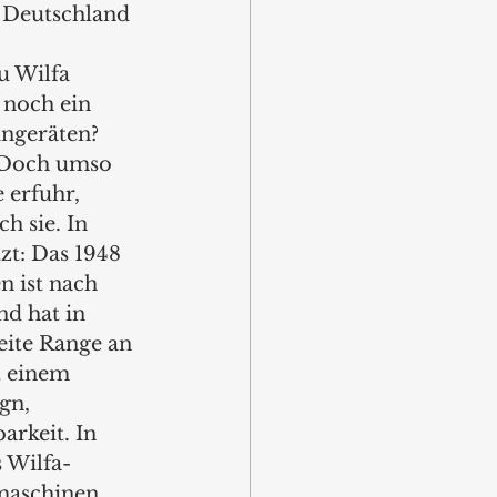
 Deutschland 
u Wilfa 
, noch ein 
ingeräten? 
 Doch umso 
 erfuhr, 
h sie. In 
zt: Das 1948 
 ist nach 
nd hat in 
eite Range an 
t einem 
gn, 
arkeit. In 
 Wilfa-
maschinen, 