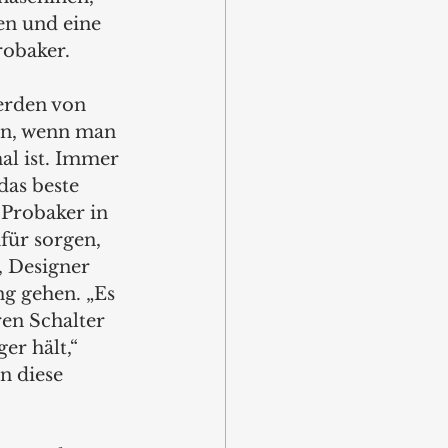
en und eine 
obaker.
erden von 
ann, wenn man 
al ist. Immer 
das beste 
 Probaker in 
für sorgen, 
, Designer 
ng gehen. „Es 
ren Schalter 
er hält,“ 
n diese 