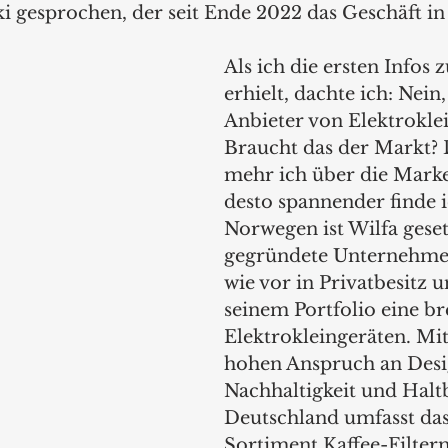
ki
gesprochen, der seit Ende 2022 das Geschäft in
Als ich die ersten Infos z
erhielt, dachte ich: Nein
Anbieter von Elektrokle
Braucht das der Markt?
mehr ich über die Marke
desto spannender finde ic
Norwegen ist Wilfa geset
gegründete Unternehmen
wie vor in Privatbesitz u
seinem Portfolio eine br
Elektrokleingeräten. Mi
hohen Anspruch an Desi
Nachhaltigkeit und Haltb
Deutschland umfasst das
Sortiment Kaffee-Filter