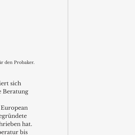
ür den Probaker.
rt sich 
e Beratung 
m European 
gegründete 
hrieben hat. 
ratur bis 