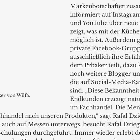
Markenbotschafter zus
informiert auf Instagra
und YouTube über neue 
zeigt, was mit der Küch
möglich ist. Außerdem gi
private Facebook-Gruppe
ausschließlich ihre Erfa
dem Prbaker teilt, daz
noch weitere Blogger und
die auf Social-Media-Kan
sind. „Diese Bekanntheit
er von Wilfa.
Endkunden erzeugt natü
im Fachhandel. Die Men
hhandel nach unseren Produkten,“ sagt Rafal Dzie
a auch auf Messen unterwegs, besucht Rafal Dzieg
chulungen durchgeführt. Immer wieder erlebt d