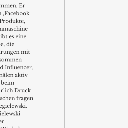
ammen. Er 
m ,Facebook 
Produkte, 
enmaschine 
bt es eine 
, die 
hrungen mit 
u kommen 
 Influencer, 
älen aktiv 
 beim 
rlich Druck 
schen fragen 
gielewski. 
ielewski 
er 