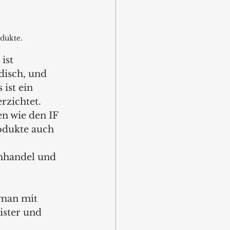
dukte.
ist 
disch, und 
ist ein 
rzichtet. 
n wie den IF 
odukte auch 
chhandel und 
 man mit 
ster und 