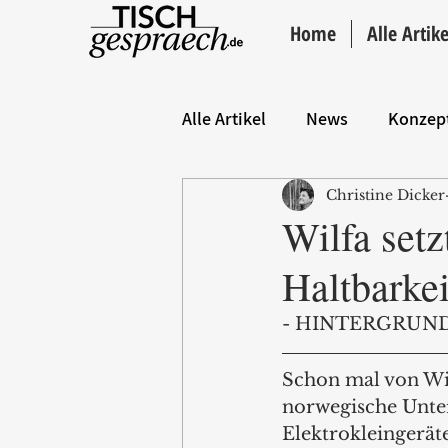
Home
Alle Artike
Alle Artikel
News
Konzep
Christine Dicker
Hintergrund
ANZEIGE
Wilfa setz
Haltbarkei
- HINTERGRUND
Schon mal von Wil
norwegische Unter
Elektrokleingerät