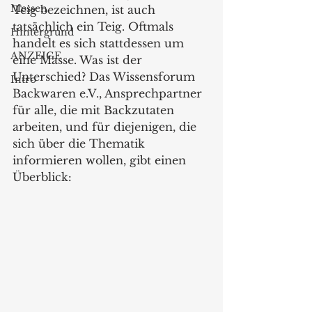
Messen
Teig bezeichnen, ist auch 
tatsächlich ein Teig. Oftmals 
Hintergrund
handelt es sich stattdessen um 
ANZEIGE
eine Masse. Was ist der 
Unterschied? Das Wissensforum 
Intro
Backwaren e.V., Ansprechpartner 
für alle, die mit Backzutaten 
arbeiten, und für diejenigen, die 
sich über die Thematik 
informieren wollen, gibt einen 
Überblick: