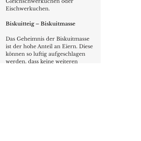
Gleichschwerkuchen oder 
Eischwerkuchen.
Biskuitteig – Biskuitmasse
Das Geheimnis der Biskuitmasse 
ist der hohe Anteil an Eiern. Diese 
können so luftig aufgeschlagen 
werden, dass keine weiteren 
Backtriebmittel nötig sind. Für 
die besondere Fluffigkeit von 
Biskuit werden Eigelb und Eiweiß 
klassischerweise separat 
aufgeschlagen. Es gibt aber auch 
andere Verfahren, bei denen die 
Eier nicht getrennt werden. 
Gebackener Biskuit ist sehr leicht 
und feinporig, im Englischen 
trägt er daher die Bezeichnung 