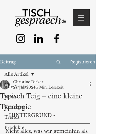
Registrieren
Beitrag
Alle Artikel
Christine Dicker
Alle Artikel
23. Juli 2024
5 Min. Lesezeit
Typisch Teig – eine kleine
News
Typologie
Konzepte
- HINTERGRUND -
Trends
Produkte
Nicht alles, was wir gemeinhin als 