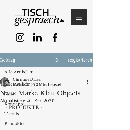
Registrieren
Beitrag
Alle Artikel
Christine Dicker
Alle Artikel
17. Feb. 2020
3 Min. Lesezeit
Neue Marke Klatt Objects
News
Aktualisiert:
26. Feb. 2020
Konzepte
- PRODUKTE - 
Trends
Produkte