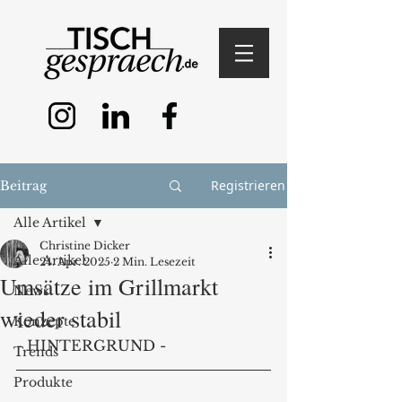
Registrieren
Beitrag
Alle Artikel
Christine Dicker
Alle Artikel
24. Apr. 2025
2 Min. Lesezeit
Umsätze im Grillmarkt
News
wieder stabil
Konzepte
- HINTERGRUND -
Trends
Produkte