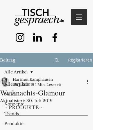
Registrieren
Beitrag
Alle Artikel
Hartmut Kamphausen
Alle Artikel
29. Juli 2019
1 Min. Lesezeit
Weihnachts-Glamour
News
Aktualisiert:
30. Juli 2019
Konzepte
- PRODUKTE -
Trends
Produkte