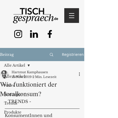
Registrieren
Beitrag
Alle Artikel
Hartmut Kamphausen
Alle Artikel
11. Nov. 2019
2 Min. Lesezeit
Wie funktioniert der
News
Moralkonsum?
Konzepte
- TRENDS -
Trends
Produkte
KonsumentInnen und 