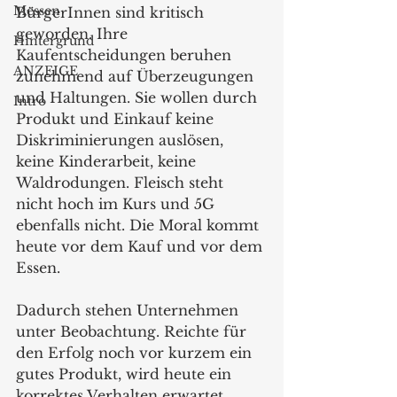
Messen
BürgerInnen sind kritisch 
geworden. Ihre 
Hintergrund
Kaufentscheidungen beruhen 
ANZEIGE
zunehmend auf Überzeugungen 
und Haltungen. Sie wollen durch 
Intro
Produkt und Einkauf keine 
Diskriminierungen auslösen, 
keine Kinderarbeit, keine 
Waldrodungen. Fleisch steht 
nicht hoch im Kurs und 5G 
ebenfalls nicht. Die Moral kommt 
heute vor dem Kauf und vor dem 
Essen.
Dadurch stehen Unternehmen 
unter Beobachtung. Reichte für 
den Erfolg noch vor kurzem ein 
gutes Produkt, wird heute ein 
korrektes Verhalten erwartet. 