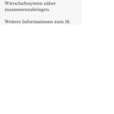
Wirtschaftssystem näher 
zusammenzubringen.
Weitere Informationen zum 16. 
Europäischen Trendtag des GDI 
am 11. März 2020 gibt es hier: 
https://www.gdi.ch/de/veranstaltu
ngen/16-europaeischer-trendtag
, 
dort kann man sich auch - derzeit 
mit Early-Bird-Rabatt - zur 
Veranstaltung anmelden.
Trends