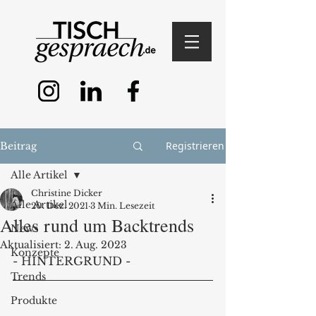
Registrieren
Beitrag
Alle Artikel
Christine Dicker
Alle Artikel
20. Dez. 2021
3 Min. Lesezeit
Alles rund um Backtrends
News
Aktualisiert:
2. Aug. 2023
Konzepte
- HINTERGRUND - 
Trends
Produkte