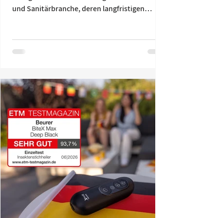
und Sanitärbranche, deren langfristigen
Klimaziele offiziell wissenschaftlich validiert
sind. Die Science Based Targets initiative
(SBTi) – eine globale Partnerschaft aus Carbon
Disclosure Project, UN Global Compact, World
Resources Institute und WWF – hat bestätigt,
dass die globale Dekarbonisierungsstrategie
und die darin enthaltenen Klimaziele des
Unternehmens nachweislich mit dem Pariser
Abko