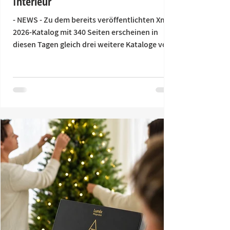
Interieur
- NEWS - Zu dem bereits veröffentlichten Xmas
2026-Katalog mit 340 Seiten erscheinen in
diesen Tagen gleich drei weitere Kataloge von
Hoff-Interieur: Spring 2027, Easter 2027 sowie
der Ganzjahreskatalog Home & Living. Damit
bietet die Nürnberger Lifestyle-B2B-Marke
ihren Handelspartnern Inspirationen für
unterschiedlichste Anlässe auf insgesamt
knapp 900 Seiten. „Es zeigt sich, dass unsere
Handelspartner die Kataloge nach wie vor sehr
schätzen, um sich ihr individuelles Sorti