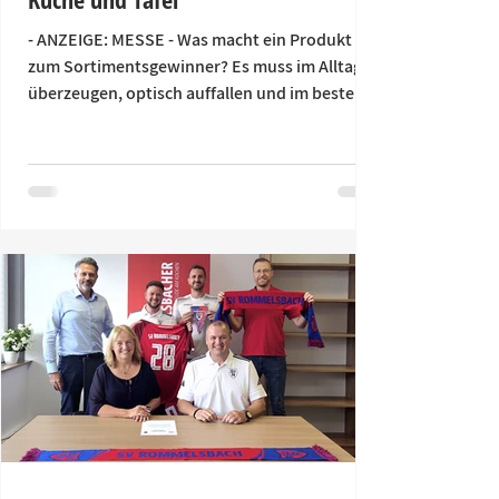
- ANZEIGE: MESSE - Was macht ein Produkt
zum Sortimentsgewinner? Es muss im Alltag
überzeugen, optisch auffallen und im besten
Fall eine Geschichte erzählen. Als Fachmesse
für Geschenk- und Wohntrends bündelt die
CADEAUX Leipzig ein breites Angebot für den
Fachhandel. Sortimente rund um Kochen,
Schenken und Tafeln lassen sich gemeinsam
entdecken und zu stimmigen Themenwelten
kombinieren. Mehr als 200 Aussteller und
Marken zeigen vom 5. bis 7. September 2026
Neuheiten aus den