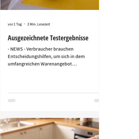
vor 1 Tag
2 Min. Lesezeit
Ausgezeichnete Testergebnisse
- NEWS - Verbraucher brauchen
Entscheidungshilfen, um sich in dem
umfangreichen Warenangebot
zurechtzufinden. Eine Orientierung können
hier die Ergebnisse von Produkttests liefern,
die unabhängige Magazine und Instituten
durchführen. Beurer, Graef, Jura und Liebherr
waren dabei und haben gute bis sehr gute
Bewertungen erhalten. „Sehr gut“ für Beurer
BiteX-Insektenstichheiler Die neuen
Insektenstichheiler BiteX Max und BiteX Go von
Beurer sind vom ETMTestmagazin in
Einzeltests