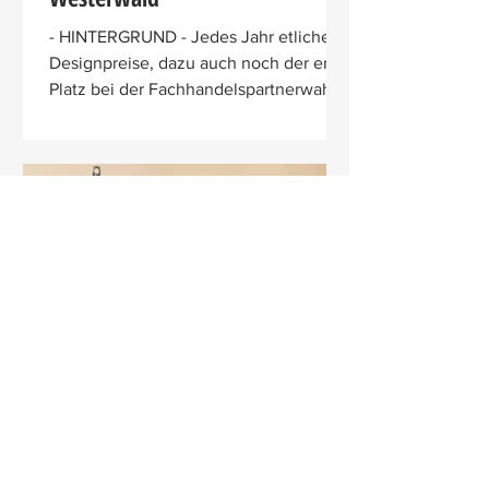
- HINTERGRUND - Jedes Jahr etliche
Designpreise, dazu auch noch der erste
Platz bei der Fachhandelspartnerwahl –
keine Frage, bei ASA...
Christine Dicker
13. Juni 2024
Olavson – die Pfanne mit dem