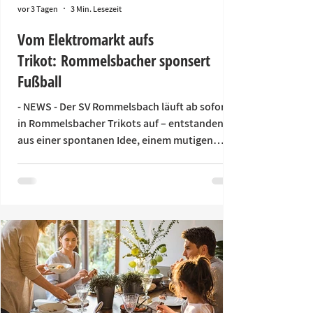
vor 3 Tagen
3 Min. Lesezeit
Vom Elektromarkt aufs
Trikot: Rommelsbacher sponsert
Fußball
- NEWS - Der SV Rommelsbach läuft ab sofort
in Rommelsbacher Trikots auf – entstanden
aus einer spontanen Idee, einem mutigen
Anruf und einer besonderen
Namensverbindung. Mit einem einfachen „Hi,
hier ist Tim Gudovius vom SV Rommelsbach"
begann eine Geschichte, die heute in einer
außergewöhnlichen Partnerschaft mündet.
(v.l.): Jörg Jentschke, Sigrid Klenk (beide
Rommelsbacher), Tim Gudovius, Sven Lorenz,
Marc-Alexander Lauinger (alle drei SV
Rommelsbach), Oliver Hawner (Romm