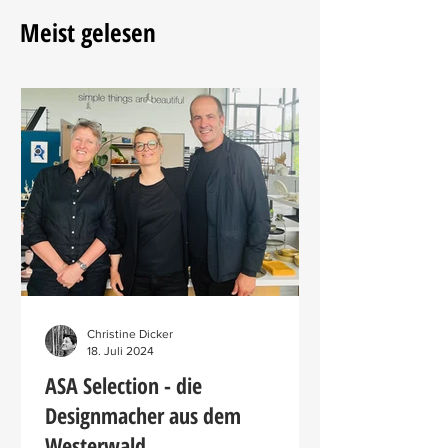
LUMIX MAGNET-it! von KRINNER. Sie bringt den
Weihnachtsbaum in wenigen Minuten zum
Meist gelesen
Erstrahlen – ganz ohne Ärger und Frust über
die verknotete alte L
Christine Dicker
18. Juli 2024
ASA Selection - die
Designmacher aus dem
Westerwald