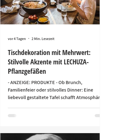
vor 4 Tagen
2 Min. Lesezeit
Tischdekoration mit Mehrwert:
Stilvolle Akzente mit LECHUZA-
Pflanzgefäßen
- ANZEIGE: PRODUKTE - Ob Brunch,
Familienfeier oder stilvolles Dinner: Eine
liebevoll gestaltete Tafel schafft Atmosphäre
und sorgt dafür, dass sich Gäste willkommen
fühlen. Statt kurzlebiger Schnittblumen
sorgen langlebige Pflanzendekorationen für
bleibende Freude und begleiten auch nach
dem besonderen Anlass den Alltag. Langlebige