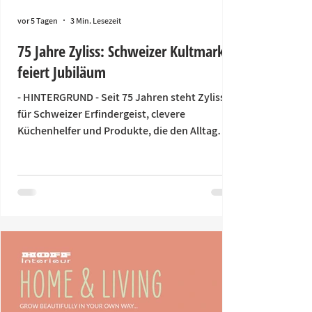
vor 5 Tagen
3 Min. Lesezeit
75 Jahre Zyliss: Schweizer Kultmarke
feiert Jubiläum
- HINTERGRUND - Seit 75 Jahren steht Zyliss
für Schweizer Erfindergeist, clevere
Küchenhelfer und Produkte, die den Alltag
einfacher machen. Was 1951 im bernischen
Lyss mit einer genialen Idee begann, ist heute
eine weltweit bekannte Marke und aus vielen
Küchen nicht wegzudenken. Kaum eine andere
Schweizer Marke hat den Küchenalltag so
geprägt wie Zyliss: von der legendären
Knoblauchpresse «Susi» über den ikonischen
Zick-Zick-Hacker bis hin zur Salatschleuder.
Zum 75-jährigen