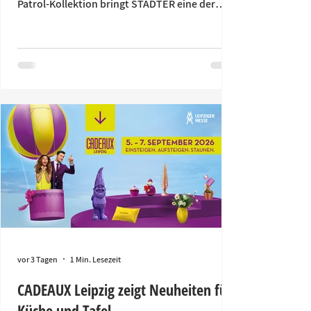
Patrol-Kollektion bringt STÄDTER eine der
beliebtesten Kindermarken in die Welt des
Backens. Die liebevoll gestaltete Serie
begeistert kleine Backfans und ihre Familien
gleichermaßen – und schafft für den Handel
attraktive Kaufanlässe rund um
Kindergeburtstage, gemeinsame Familienzeit
und Geschenkideen. Die ersten Auslieferungen
starten in Kürze. Wenn Sie die Kollektion noch
nicht bestellt haben, i
vor 3 Tagen
1 Min. Lesezeit
CADEAUX Leipzig zeigt Neuheiten für
Küche und Tafel