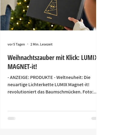
vor 5 Tagen
2 Min. Lesezeit
Weihnachtszauber mit Klick: LUMIX
MAGNET-it!
- ANZEIGE: PRODUKTE - Weltneuheit: Die
neuartige Lichterkette LUMIX Magnet-it!
revolutioniert das Baumschmücken. Foto:
KRINNER Die allermeisten Menschen denken
bei dem Wort Lichterkette an ein Knäuel aus
Kabeln, das sie jedes Jahr erneut ärgert. Dieses
Jahr wird alles anders, dank der neuen
magnetisch verlängerbaren Lichterkette