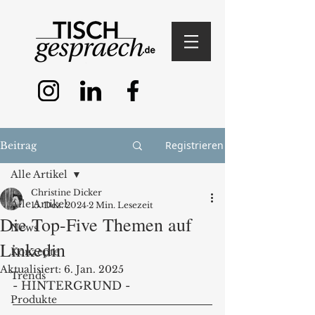
Registrieren
Beitrag
Alle Artikel
Christine Dicker
Alle Artikel
15. Dez. 2024
2 Min. Lesezeit
Die Top-Five Themen auf
News
Linkedin
Konzepte
Aktualisiert:
6. Jan. 2025
Trends
- HINTERGRUND -
Produkte