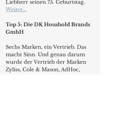
Liebherr seinen 75. Geburtstag. 
Weiter...
Top 5: Die DK Houshold Brands 
GmbH
Sechs Marken, ein Vertrieb. Das 
macht Sinn. Und genau darum 
wurde der Vertrieb der Marken 
Zyliss, Cole & Mason, AdHoc, 
Swissmar, Culinare und Ken Hom 
gebündelt. Nach außen sichtbar 
wird dies durch das gemeinsame 
Dach der im Juni 2024 
gegründeten DK Household 
Brands GmbH, die den Vertrieb 
in der Region EMEA 
verantwortet. Via Teams haben 
mir Anfang Oktober Bernhard 