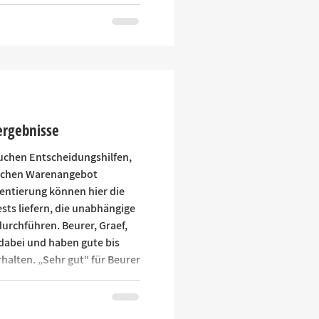
e und WWF – hat bestätigt,
nisierungsstrategie und die
ziele des Unternehmens
iser Abko
ergebnisse
uchen Entscheidungshilfen,
eichen Warenangebot
ientierung können hier die
sts liefern, die unabhängige
urchführen. Beurer, Graef,
dabei und haben gute bis
halten. „Sehr gut“ für Beurer
 Die neuen
 Max und BiteX Go von Beurer
in Einzeltests