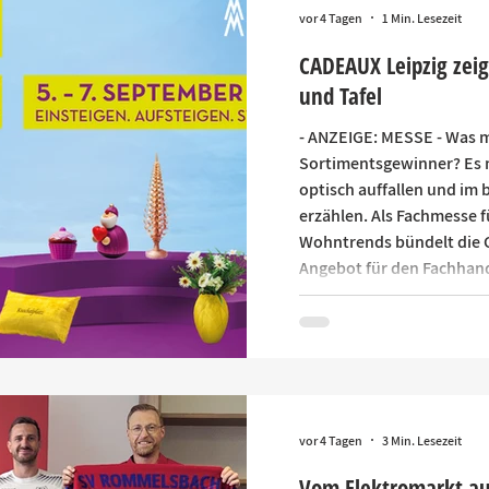
vor 4 Tagen
1 Min. Lesezeit
CADEAUX Leipzig zei
und Tafel
- ANZEIGE: MESSE - Was 
Sortimentsgewinner? Es 
optisch auffallen und im 
erzählen. Als Fachmesse 
Wohntrends bündelt die C
Angebot für den Fachhan
Kochen, Schenken und Ta
entdecken und zu stimm
kombinieren. Mehr als 20
zeigen vom 5. bis 7. Sep
den
vor 4 Tagen
3 Min. Lesezeit
Vom Elektromarkt au