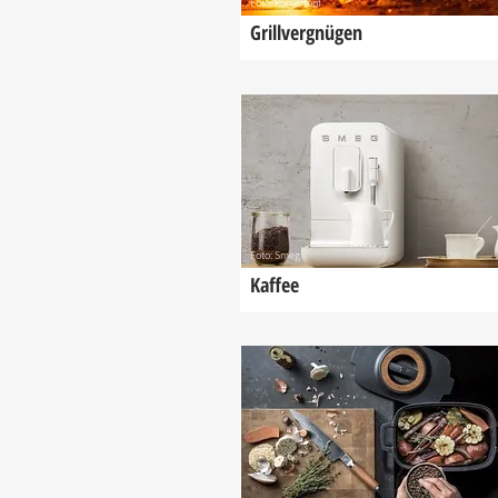
Foto: Römertopf
Grillvergnügen
Foto: Smeg
Kaffee