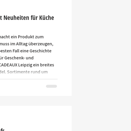
gt Neuheiten für Küche
macht ein Produkt zum
muss im Alltag überzeugen,
besten Fall eine Geschichte
für Geschenk- und
ADEAUX Leipzig ein breites
del. Sortimente rund um
feln lassen sich gemeinsam
igen Themenwelten
0 Aussteller und Marken
tember 2026 Neuheiten aus
fs