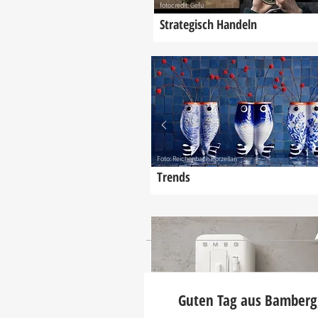
fotocredit: Gefu
Strategisch Handeln
Foto: Reichenbach Porzellan
Trends
Guten Tag aus Bamberg