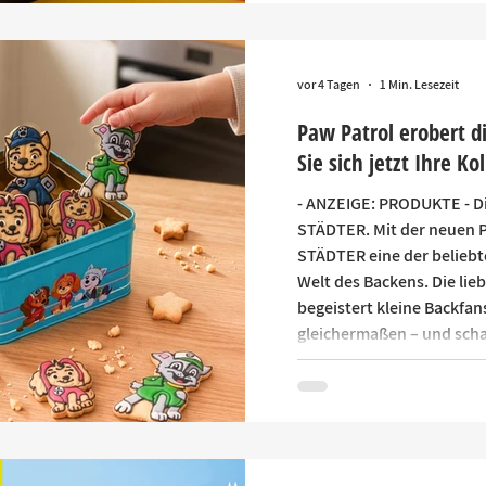
vor 4 Tagen
1 Min. Lesezeit
Paw Patrol erobert d
Sie sich jetzt Ihre Ko
- ANZEIGE: PRODUKTE - Di
STÄDTER. Mit der neuen P
STÄDTER eine der beliebt
Welt des Backens. Die lieb
begeistert kleine Backfan
gleichermaßen – und schaf
Kaufanlässe rund um Kin
Familienzeit und Geschen
Auslieferungen starten in
Kollektion noch nicht best