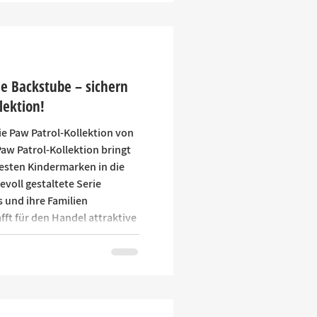
ie Backstube – sichern
llektion!
e Paw Patrol-Kollektion von
aw Patrol-Kollektion bringt
esten Kindermarken in die
evoll gestaltete Serie
s und ihre Familien
ft für den Handel attraktive
dergeburtstage, gemeinsame
kideen. Die ersten
 Kürze. Wenn Sie die
ellt haben, i