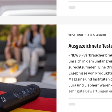
World Resources Institut
dass die globale Dekarbo
darin enthaltenen Klima
nachweislich mit dem Par
vor 2 Tagen
2 Min. Lesezeit
Ausgezeichnete Test
- NEWS - Verbraucher bra
um sich in dem umfangr
zurechtzufinden. Eine Or
Ergebnisse von Produktte
Magazine und Instituten d
Jura und Liebherr waren 
sehr gute Bewertungen er
BiteX-Insektenstichheiler
Insektenstichheiler BiteX
sind vom ETMTestmagazin 